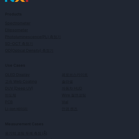
Products
Spectrometer
Ellipsometer
Photoluminescence(PL) 측정기
SD-OCT 측정기
OD(Optical Density) 측정기
Use Cases
페로브스카이트
OLED Display
솔라셀
고속 Web Coating
자동차 HUD
DUV (Deep UV)
Wire 절연코팅
반도체
Vial
PCB
안경 렌즈
Li-ion 배터리
Measurement Cases
유기막 코팅 두께 측정 (Å)