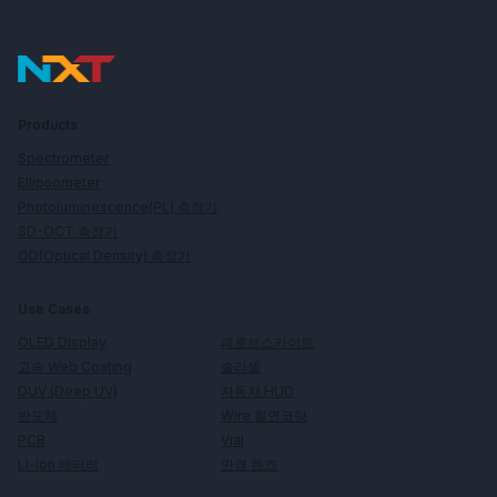
Products
Spectrometer
Ellipsometer
Photoluminescence(PL) 측정기
SD-OCT 측정기
OD(Optical Density) 측정기
Use Cases
페로브스카이트
OLED Display
솔라셀
고속 Web Coating
자동차 HUD
DUV (Deep UV)
Wire 절연코팅
반도체
Vial
PCB
안경 렌즈
Li-ion 배터리