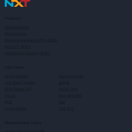
Products
Spectrometer
Ellipsometer
Photoluminescence(PL) 측정기
SD-OCT 측정기
OD(Optical Density) 측정기
Use Cases
페로브스카이트
OLED Display
솔라셀
고속 Web Coating
자동차 HUD
DUV (Deep UV)
Wire 절연코팅
반도체
Vial
PCB
안경 렌즈
Li-ion 배터리
Measurement Cases
유기막 코팅 두께 측정 (Å)