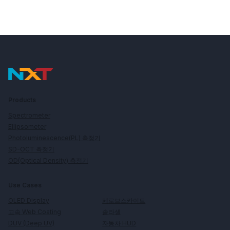
Products
Spectrometer
Ellipsometer
Photoluminescence(PL) 측정기
SD-OCT 측정기
OD(Optical Density) 측정기
Use Cases
페로브스카이트
OLED Display
솔라셀
고속 Web Coating
자동차 HUD
DUV (Deep UV)