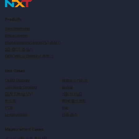
Products
Spectrometer
Ellipsometer
Photoluminescence(PL) 측정기
SD-OCT 측정기
OD(Optical Density) 측정기
Use Cases
페로브스카이트
OLED Display
솔라셀
고속 Web Coating
자동차 HUD
DUV (Deep UV)
Wire 절연코팅
반도체
Vial
PCB
안경 렌즈
Li-ion 배터리
Measurement Cases
유기막 코팅 두께 측정 (Å)