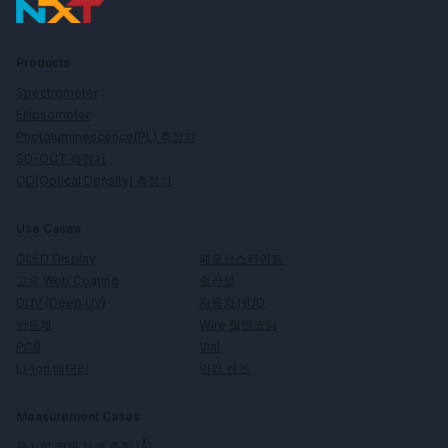
Products
Spectrometer
Ellipsometer
Photoluminescence(PL) 측정기
SD-OCT 측정기
OD(Optical Density) 측정기
Use Cases
페로브스카이트
OLED Display
솔라셀
고속 Web Coating
자동차 HUD
DUV (Deep UV)
Wire 절연코팅
반도체
Vial
PCB
안경 렌즈
Li-ion 배터리
Measurement Cases
유기막 코팅 두께 측정 (Å)